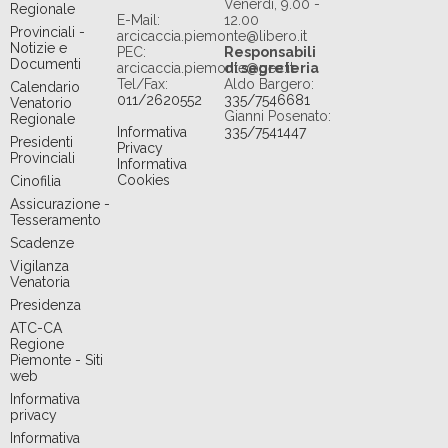
Venerdi, 9.00 -
Regionale
E-Mail:
12.00
Provinciali -
arcicaccia.piemonte@libero.it
Notizie e
PEC:
Responsabili
Documenti
arcicaccia.piemonte@pec.it
di segreteria
Tel/Fax:
Aldo Bargero:
Calendario
011/2620552
335/7546681
Venatorio
Gianni Posenato:
Regionale
Informativa
335/7541447
Presidenti
Privacy
Provinciali
Informativa
Cookies
Cinofilia
Assicurazione -
Tesseramento
Scadenze
Vigilanza
Venatoria
Presidenza
ATC-CA
Regione
Piemonte - Siti
web
Informativa
privacy
Informativa